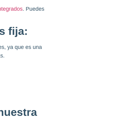
ntegrados
. Puedes
 fija:
es, ya que es una
s.
nuestra