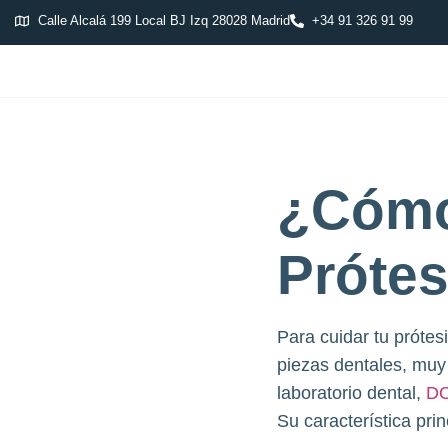
Calle Alcalá 199 Local BJ Izq 28028 Madrid
+34 91 326 91 99
¿Cómo
Prótes
Para cuidar tu prótes
piezas dentales, muy
laboratorio dental,
DO
Su característica pri