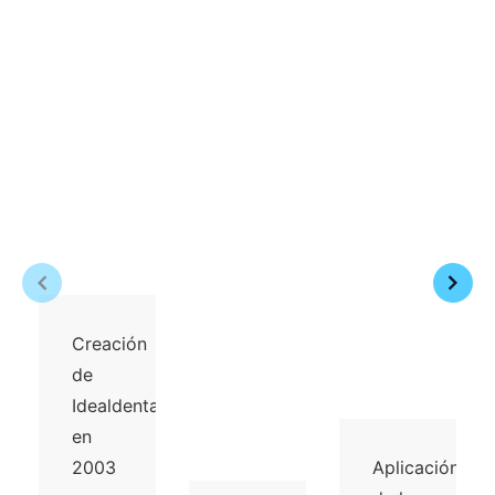
Creación
de
Idealdental
en
2003
Aplicación