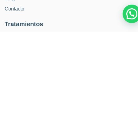
Contacto
Tratamientos
Restauración
Implantes
Ortodoncia
Kids
Estética
Periodoncia
Endodoncia
Horario
Lunes a Jueves de:
10.00-14.30h / 15-30h-