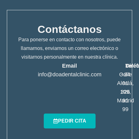
Contáctanos
Para ponerse en contacto con nosotros, puede
llamarnos, enviarnos un correo electrónico o
visitarnos personalmente en nuestra clínica.
Email
Telé
Dire
info@doadentalclinic.com
Calle
+34
Alcalá,
91
199,
326
Madrid
91
99
PEDIR CITA