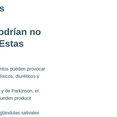
s
odrían no
Estas
tos pueden provocar
sicos, diuréticos y
y de Parkinson, el
pueden producir
glándulas salivales