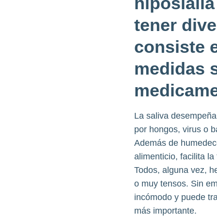
hiposiali
tener div
consiste 
medidas s
medicamen
La saliva desempeña u
por hongos, virus o b
Además de humedecer 
alimenticio, facilita 
Todos, alguna vez, h
o muy tensos. Sin emb
incómodo y puede trae
más importante.