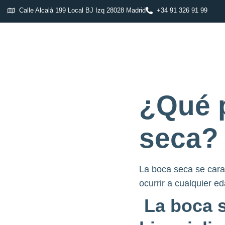
Calle Alcalá 199 Local BJ Izq 28028 Madrid
+34 91 326 91 99
¿Qué p
seca?
La boca seca se carac
ocurrir a cualquier 
La boca s