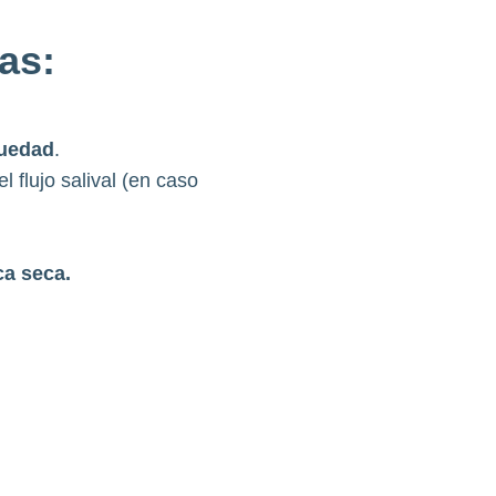
as:
quedad
.
l flujo salival (en caso
ca seca.