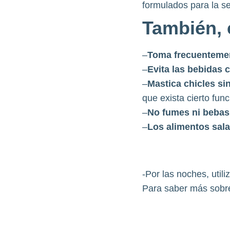
formulados para la s
También, 
–
Toma frecuentemen
–
Evita las bebidas
–
Mastica chicles si
que exista cierto func
–
No fumes ni bebas
–
Los alimentos sal
-Por las noches, utili
Para saber más sobr