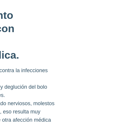
nto
con
ica.
contra la infecciones
y deglución del bolo
es.
ado nerviosos, molestos
, eso resulta muy
e otra afección médica