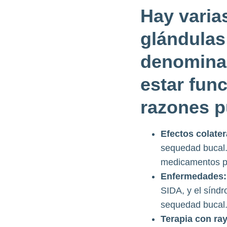
Hay varia
glándulas
denominad
estar fun
razones p
Efectos colater
sequedad bucal. 
medicamentos pa
Enfermedades:
SIDA, y el síndr
sequedad bucal
Terapia con ra