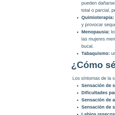
pueden dañarse a
total o parcial,
Quimioterapia:
y provocar sequ
Menopausia:
lo
las mujeres men
bucal.
Tabaquismo:
un
¿Cómo sé 
Los síntomas de la 
Sensación de s
Dificultades pa
Sensación de a
Sensación de s
Labios resecos