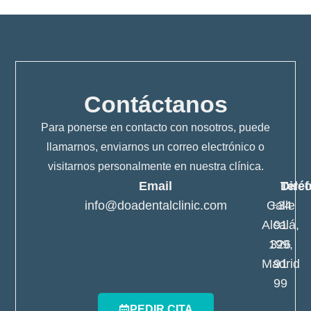
Contáctanos
Para ponerse en contacto con nosotros, puede
llamarnos, enviarnos un correo electrónico o
visitarnos personalmente en nuestra clínica.
Email
Telé
Dire
info@doadentalclinic.com
Calle
+34
Alcalá,
91
199,
326
Madrid
91
99
PEDIR CITA