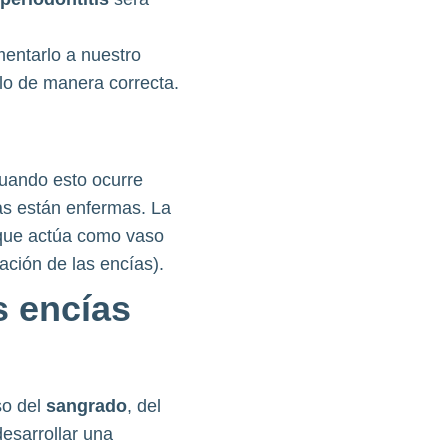
mentarlo a nuestro
lo de manera correcta.
n
uando esto ocurre
as están enfermas. La
que actúa como vaso
mación de las encías).
s encías
so del
sangrado
, del
esarrollar una