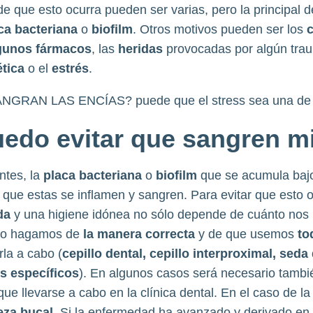
e que esto ocurra pueden ser varias, pero la principal d
ca bacteriana
o
biofilm
. Otros motivos pueden ser los
gunos fármacos
, las
heridas
provocadas por algún trau
ética
o el
estrés
.
do evitar que sangren m
tes, la
placa bacteriana
o
biofilm
que se acumula bajo
e que estas se inflamen y sangren. Para evitar que esto
da
y una higiene idónea no sólo depende de cuánto nos 
 lo hagamos de
la manera correcta
y de que usemos
to
rla a cabo (
cepillo dental, cepillo interproximal, seda
os específicos
). En algunos casos será necesario tambi
ue llevarse a cabo en la clínica dental. En el caso de l
eza bucal
. Si la enfermedad ha avanzado y derivado en