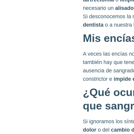
necesario un
alisad
Si desconocemos la m
dentista
o a nuestra
Mis encía
A veces las encías n
también hay que tene
ausencia de sangrad
constrictor e
impide 
¿Qué ocur
que sang
Si ignoramos los sín
dolor
o del
cambio d