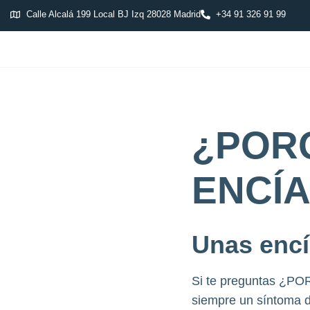
Calle Alcalá 199 Local BJ Izq 28028 Madrid
+34 91 326 91 99
¿POR
ENCÍ
Unas encí
Si te preguntas ¿P
siempre un síntoma d