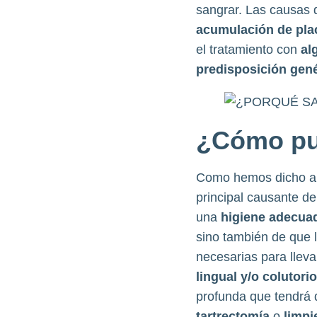
sangrar. Las causas d
acumulación de pla
el tratamiento con
al
predisposición gen
¿Cómo pue
Como hemos dicho an
principal causante d
una
higiene adecua
sino también de que
necesarias para lleva
lingual y/o colutori
profunda que tendrá q
tartrectomía
o
limpi