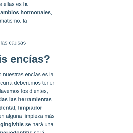
e ellas es
la
cambios hormonales
,
matismo, la
is encías?
 nuestras encías es la
 ocurra deberemos tener
lavemos los dientes,
das las herramientas
 dental, limpiador
én alguna limpieza más
a
gingivitis
se hará una
periodontitis
será