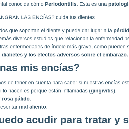
ntal conocida cómo
Periodontitis
. Esta es una
patologí
jidos que soportan el diente y puede dar lugar a la
pérdid
emás diversos estudios que relacionan la enfermedad pe
otras enfermedades de índole más grave, como pueden s
a diabetes y los efectos adversos sobre el embarazo
anas mis encías?
os de tener en cuenta para saber si nuestras encías es
si lo hacen es porque están inflamadas (
gingivitis
).
r rosa pálido
.
presentar
mal aliento
.
edo acudir para tratar y s