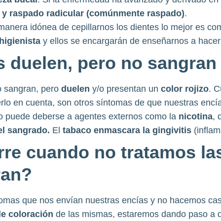
o y raspado radicular (comúnmente raspado)
.
anera idónea de cepillarnos los dientes lo mejor es co
higienista
y ellos se encargarán de enseñarnos a hacer
s duelen, pero no sangra
o sangran, pero
duelen
y/o presentan un
color rojizo
. C
rlo en cuenta, son otros síntomas de que nuestras encí
o puede deberse a agentes externos como la
nicotina
, 
el sangrado.
El
tabaco enmascara la gingivitis
(infla
re cuando no tratamos la
ran?
tomas que nos envían nuestras encías y no hacemos ca
e coloración
de las mismas, estaremos dando paso a d