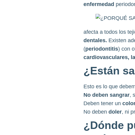
enfermedad
periodo
afecta a todos los te
dentales.
Existen ad
(
periodontitis
) con 
cardiovasculares, l
¿Están s
Esto es lo que debem
No deben sangrar
, 
Deben tener un
colo
No deben
doler
, ni 
¿Dónde pu