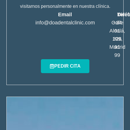
visitarnos personalmente en nuestra clínica.
Email
Telé
Dire
info@doadentalclinic.com
Calle
+34
Alcalá,
91
199,
326
Madrid
91
99
PEDIR CITA