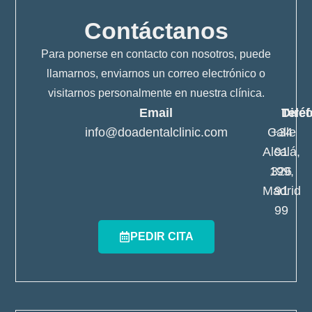
Contáctanos
Para ponerse en contacto con nosotros, puede
llamarnos, enviarnos un correo electrónico o
visitarnos personalmente en nuestra clínica.
Email
Telé
Dire
info@doadentalclinic.com
Calle
+34
Alcalá,
91
199,
326
Madrid
91
99
PEDIR CITA