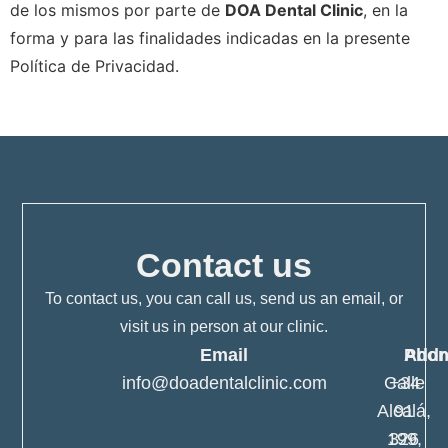
de los mismos por parte de
DOA Dental Clinic
, en la
forma y para las finalidades indicadas en la presente
Política de Privacidad.
Contact us
To contact us, you can call us, send us an email, or
visit us in person at our clinic.
Email
Pho
Addr
info@doadentalclinic.com
Calle
+34
Alcalá,
91
199,
326