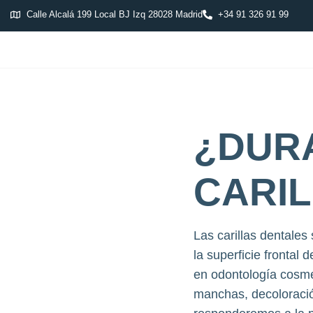
Calle Alcalá 199 Local BJ Izq 28028 Madrid
+34 91 326 91 99
¿DURA
CARI
Las carillas dentale
la superficie frontal
en odontología cosmé
manchas, decoloración