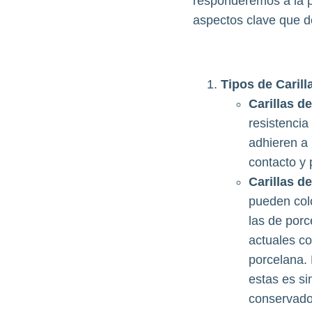
responderemos a la pr
aspectos clave que de
Tipos de Carill
Carillas d
resistencia
adhieren a 
contacto y 
Carillas 
pueden col
las de porc
actuales c
porcelana. 
estas es si
conservador