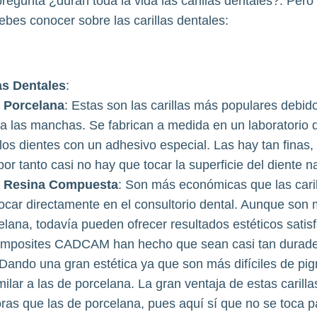
egunta ¿duran toda la vida las carillas dentales?. Pero
bes conocer sobre las carillas dentales:
as Dentales
:
e Porcelana
: Estas son las carillas más populares debido
 a las manchas. Se fabrican a medida en un laboratorio d
los dientes con un adhesivo especial. Las hay tan finas
por tanto casi no hay que tocar la superficie del diente na
de Resina Compuesta
: Son más económicas que las caril
ocar directamente en el consultorio dental. Aunque son
elana, todavía pueden ofrecer resultados estéticos satis
omposites CADCAM han hecho que sean casi tan durade
Dando una gran estética ya que son más difíciles de pig
milar a las de porcelana. La gran ventaja de estas caril
as que las de porcelana, pues aquí sí que no se toca pa