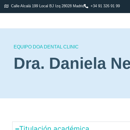
Calle Alcalá 199 Local BJ Izq 28028 Madrid
+34 91 326 91 99
EQUIPO DOA DENTAL CLINIC
Dra. Daniela N
Titulación académica