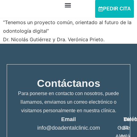
PEDIR CITA
“Tenemos un proyecto común, orientado al futuro de la
odontología digital”
Dr. Nicolás Gutiérrez y Dra. Verónica Prieto.
Contáctanos
Para ponerse en contacto con nosotros, puede
llamarnos, enviarnos un correo electrónico o
visitarnos personalmente en nuestra clínica.
Email
Telé
Dire
info@doadentalclinic.com
Calle
+34
Alcalá,
91