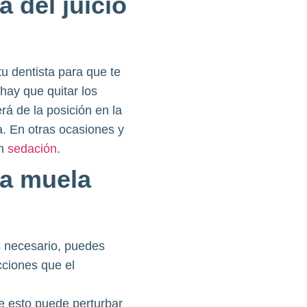
 del juicio
u dentista para que te
hay que quitar los
rá de la posición en la
a. En otras ocasiones y
on
sedación
.
la muela
s necesario, puedes
cciones que el
e esto puede perturbar