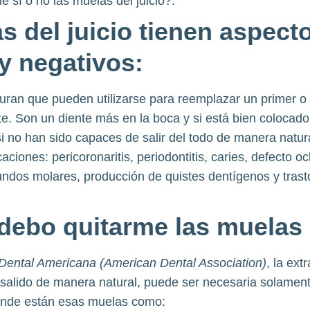
e sí o no las muelas del juicio?.
s del juicio tienen aspect
 y negativos:
iguran que pueden utilizarse para reemplazar un primer 
e. Son un diente más en la boca y si está bien colocado 
i no han sido capaces de salir del todo de manera natu
ciones: pericoronaritis, periodontitis, caries, defecto oc
undos molares, producción de quistes dentígenos y trasto
ebo quitarme las muelas d
Dental Americana (American Dental Association)
, la ext
 salido de manera natural, puede ser necesaria solament
onde están esas muelas como: