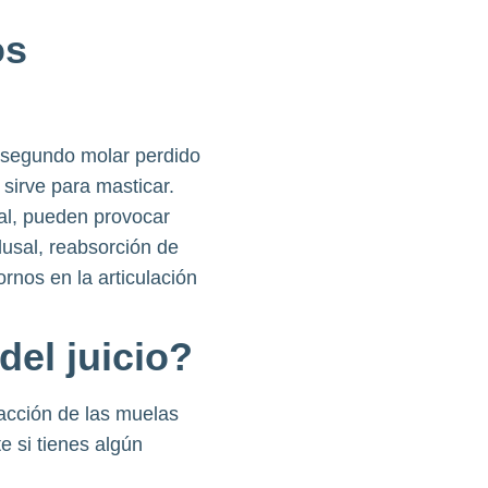
os
o segundo molar perdido
sirve para masticar.
ral, pueden provocar
lusal, reabsorción de
rnos en la articulación
el juicio?
racción de las muelas
e si tienes algún