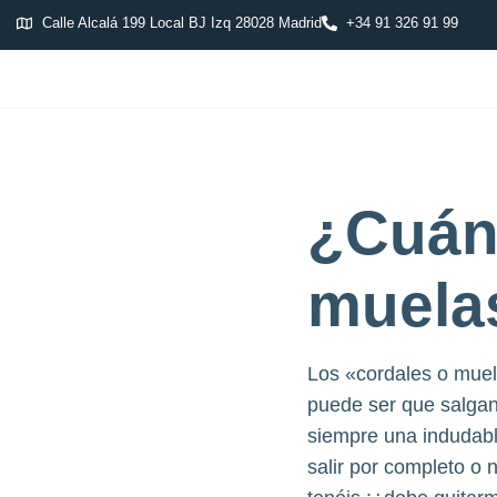
Calle Alcalá 199 Local BJ Izq 28028 Madrid
+34 91 326 91 99
¿Cuán
muelas
Los «cordales o muela
puede ser que salgan 
siempre una indudabl
salir por completo o