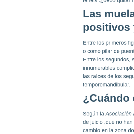
tenéis :¿debo quitarm
Las muela
positivos
Entre los primeros f
o como pilar de puent
Entre los segundos, s
innumerables complica
las raíces de los seg
temporomandibular.
¿
Cuándo d
Según la
Asociación 
de juicio ,que no han
cambio en la zona d