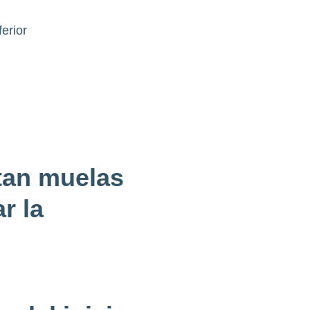
erior
tan muelas
ar la