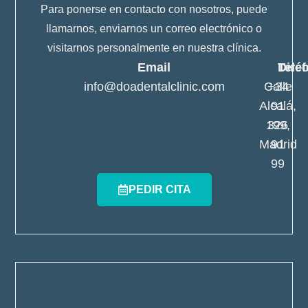
Para ponerse en contacto con nosotros, puede
llamarnos, enviarnos un correo electrónico o
visitarnos personalmente en nuestra clínica.
Email
Telé
Dire
info@doadentalclinic.com
Calle
+34
Alcalá,
91
199,
326
Madrid
91
99
PEDIR CITA