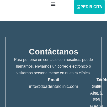
PEDIR CITA
Contáctanos
Para ponerse en contacto con nosotros, puede
llamarnos, enviarnos un correo electrónico o
visitarnos personalmente en nuestra clínica.
Email
Telé
Dire
info@doadentalclinic.com
Calle
+34
Alcalá,
91
199,
326
Madrid
91